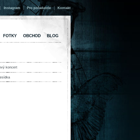
|
|
|
Instagram
Pro pořadatele
Kontakt
FOTKY
OBCHOD
BLOG
ový koncert
esídka