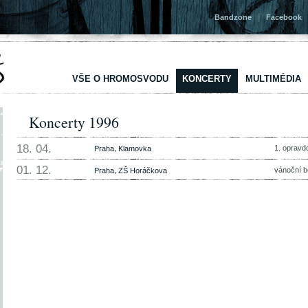
|
Bandzone
Facebook
VŠE O HROMOSVODU
KONCERTY
MULTIMÉDIA
Koncerty 1996
18. 04.
,
1. opravd
Praha
Klamovka
01. 12.
,
vánoční b
Praha
ZŠ Horáčkova