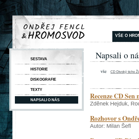
VŠE O HR
Napsali o ná
SESTAVA
HISTORIE
vše
CD Divoký ticho Ž
DISKOGRAFIE
TEXTY
Recenze CD Sen 
NAPSALI O NÁS
Zděnek Hejduk, Roc
Rozhovor s Ondře
Autor: Milan Šefl