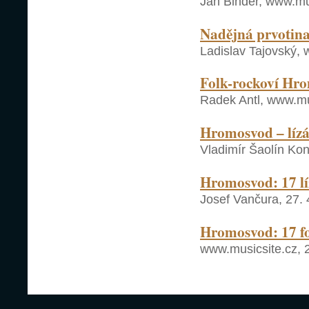
Jan Binder, www.mu
Nadějná prvotina.
Ladislav Tajovský, 
Folk-rockoví Hro
Radek Antl, www.mus
Hromosvod – lízát
Vladimír Šaolín Kon
Hromosvod: 17 lí
Josef Vančura, 27. 
Hromosvod: 17 fo
www.musicsite.cz, 2