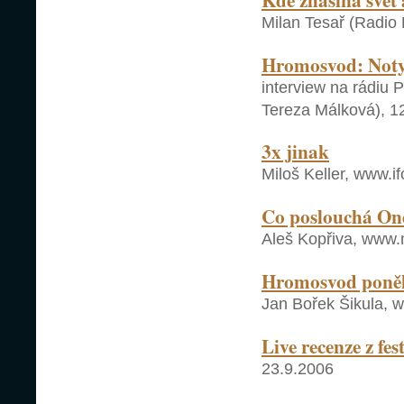
Milan Tesař (Radio 
Hromosvod: Noty 
interview na rádiu 
Tereza Málková), 1
3x jinak
Miloš Keller, www.if
Co poslouchá Ond
Aleš Kopřiva, www.
Hromosvod poněk
Jan Bořek Šikula, 
Live recenze z fe
23.9.2006