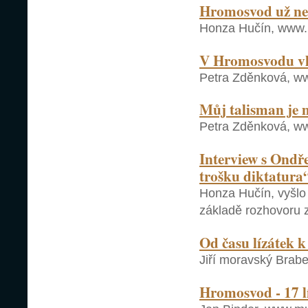
Hromosvod už ne
Honza Hučín, www.if
V Hromosvodu vl
Petra Zděnková, www
Můj talisman je 
Petra Zděnková, www
Interview s Ond
trošku diktatura
Honza Hučín, vyšlo 
základě rozhovoru 
Od času lízátek k
Jiří moravský Brabe
Hromosvod - 17 l