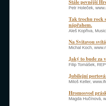
Stále pevnější H
Petr Holeček, www.
Tak trochu rock s
nápřahem.
Aleš Kopřiva, Musi
Na Svitavou svítá,
Michal Koch, www.m
Jaký to bude za 
Filip Tomášek, REP
Jubilejní portová
Miloš Keller, www.if
Hromosvod prásk
Magda Hučínová, ww