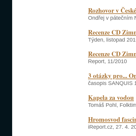
Rozhovor v Česk
Ondřej v pátečním 
Recenze CD Zimn
Týden, listopad 20
Recenze CD Zimní 
Report, 11/2010
3 otázky pro... O
časopis SANQUIS 
Kapela za vodou
Tomáš Pohl, Folkti
Hromosvod fascin
iReport.cz, 27. 4. 2