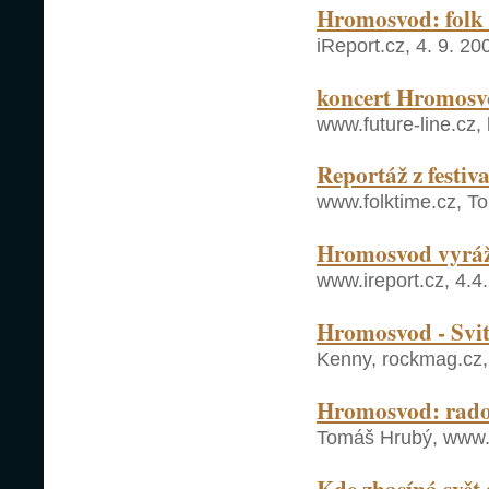
Hromosvod: folk 
iReport.cz, 4. 9. 20
koncert Hromosv
www.future-line.cz,
Reportáž z festiv
www.folktime.cz, To
Hromosvod vyráž
www.ireport.cz, 4.4
Hromosvod - Svi
Kenny, rockmag.cz,
Hromosvod: radost
Tomáš Hrubý, www.f
Kde zhasíná svět